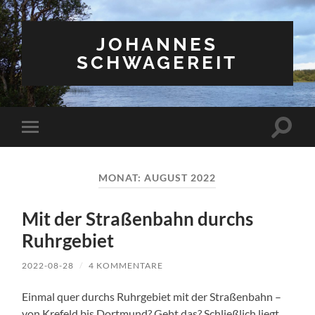
JOHANNES
SCHWAGEREIT
Suchfe
Mobile-
ein-/a
Menü
ein-/ausblenden
MONAT:
AUGUST 2022
Mit der Straßenbahn durchs
Ruhrgebiet
2022-08-28
/
4 KOMMENTARE
Einmal quer durchs Ruhrgebiet mit der Straßenbahn –
von Krefeld bis Dortmund? Geht das? Schließlich liegt