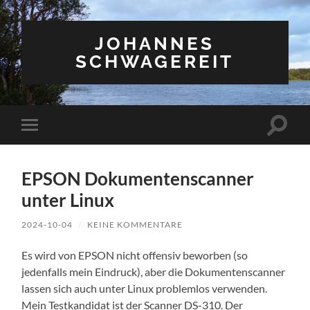
JOHANNES
SCHWAGEREIT
Suchfe
Mobile-
ein-/a
Menü
ein-/ausblenden
EPSON Dokumentenscanner
unter Linux
2024-10-04
/
KEINE KOMMENTARE
Es wird von EPSON nicht offensiv beworben (so
jedenfalls mein Eindruck), aber die Dokumentenscanner
lassen sich auch unter Linux problemlos verwenden.
Mein Testkandidat ist der Scanner DS-310. Der