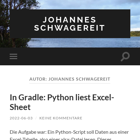
JOHANNES
SCHWAGEREIT
Suchfe
Mobile-
ein-/a
Menü
ein-/ausblenden
AUTOR:
JOHANNES SCHWAGEREIT
In Gradle: Python liest Excel-
Sheet
2022-06-03
/
KEINE KOMMENTARE
Die Aufgabe war: Ein Python-Script soll Daten aus einer
Excel-Tabelle, also einer xlsx-Datei lesen. Dieses