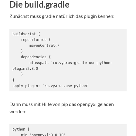
Die build.gradle
Zunächst muss gradle natürlich das plugin kennen:
buildscript {

    repositories {

        mavenCentral()

    }

    dependencies {

        classpath 'ru.vyarus:gradle-use-python-
plugin:2.3.0'

    }

}

apply plugin: 'ru.vyarus.use-python'
Dann muss mit Hilfe von pip das openpyxl geladen
werden:
python {

    pip 'openpyxl:3.0.10'
