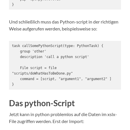
}
Und schließlich muss das Python-script in der richtigen
Weise aufgerufen werden, beispielsweise so:
task callSomePythonScript(type: PythonTask) {

    group 'other'

    description 'call a python script'

    File script = file 
"scripts/doWhatHasToBeDone.py"

    command = [script, "argument1", "argument2" ]

}
Das python-Script
Jetzt kann in python problemlos auf die Daten im xslx-
File zugriffen werden. Erst der Import: