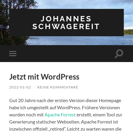
JOHANNES
SCHWAGEREIT
Suchfe
Mobile-
ein-/a
Menü
ein-/ausblenden
Jetzt mit WordPress
2022-01-02
/
KEINE KOMMENTARE
Gut 20 Jahre nach der ersten Version dieser Homepage
habe ich umgestellt auf WordPress. Frühere Versionen
wurden noch mit
Apache Forrest
erstellt, einem Tool zur
Generierung statischer Webseiten. Apache Forrest ist
inzwischen offiziell „retired“. Leicht zu warten waren die